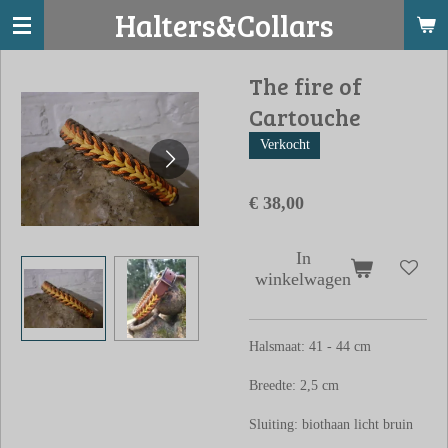
Halters&Collars
Ga
direct
naar
The fire of
de
Cartouche
hoofdinhoud
Verkocht
€ 38,00
In
winkelwagen
Halsmaat: 41 - 44 cm
Breedte: 2,5 cm
Sluiting: biothaan licht bruin