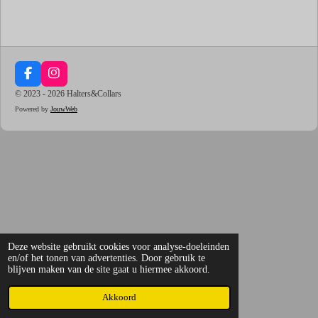
F
I
a
n
© 2023 - 2026 Halters&Collars
c
s
Powered by
JouwWeb
e
t
b
a
o
g
o
r
k
a
m
Deze website gebruikt cookies voor analyse-doeleinden
en/of het tonen van advertenties. Door gebruik te
blijven maken van de site gaat u hiermee akkoord.
Akkoord