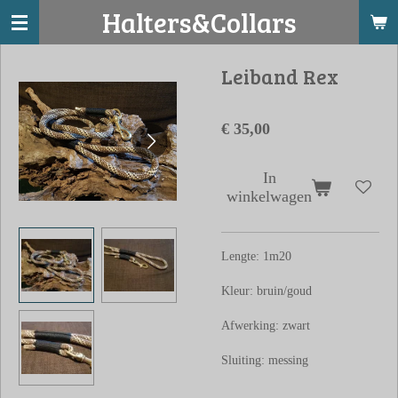
Halters&Collars
Ga
direct
naar
Leiband Rex
de
hoofdinhoud
€ 35,00
In
winkelwagen
Lengte: 1m20
Kleur: bruin/goud
Afwerking: zwart
Sluiting: messing