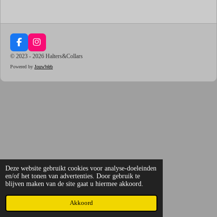
F
I
a
n
© 2023 - 2026 Halters&Collars
c
s
Powered by
JouwWeb
e
t
b
a
o
g
o
r
k
a
m
Deze website gebruikt cookies voor analyse-doeleinden
en/of het tonen van advertenties. Door gebruik te
blijven maken van de site gaat u hiermee akkoord.
Akkoord