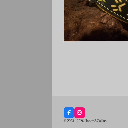
F
I
a
n
© 2023 - 2026 Halters&Collars
c
s