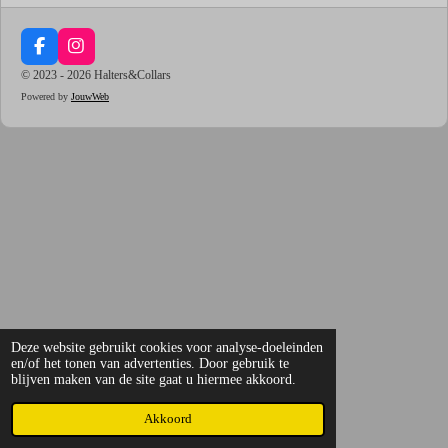
F
I
a
n
© 2023 - 2026 Halters&Collars
c
s
Powered by
JouwWeb
e
t
b
a
o
g
o
r
k
a
m
Deze website gebruikt cookies voor analyse-doeleinden
en/of het tonen van advertenties. Door gebruik te
blijven maken van de site gaat u hiermee akkoord.
Akkoord