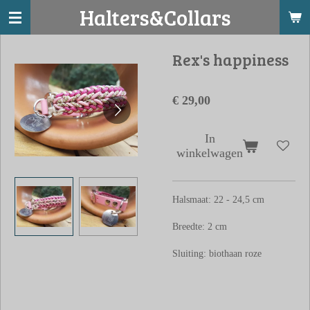
Halters&Collars
Ga
direct
naar
Rex's happiness
de
hoofdinhoud
€ 29,00
In
winkelwagen
Halsmaat: 22 - 24,5 cm
Breedte: 2 cm
Sluiting: biothaan roze